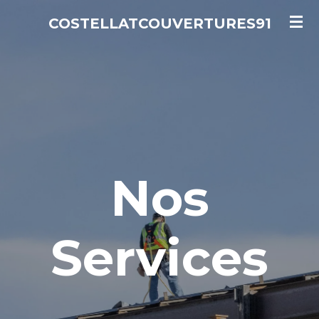
Passer
COSTELLATCOUVERTURES91
au
contenu
principal
Nos
Services